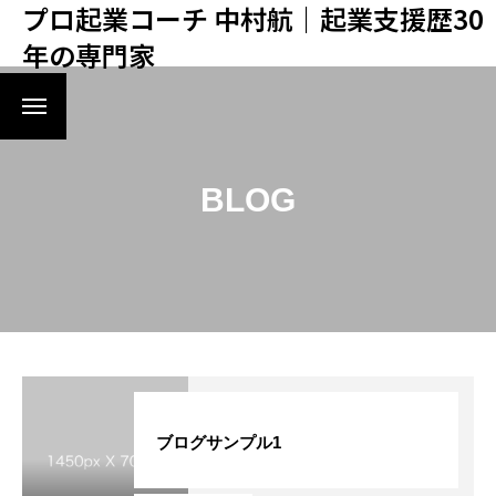
プロ起業コーチ 中村航｜起業支援歴30
年の専門家
初回ご相談申し込み
初めてのかたはヒアリング面談から！
起業･複業準備メール講座
BLOG
中村航への仕事依頼･取材申込
ブログサンプル1