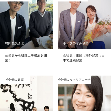
村田龍矢さま
ホープのぞみさま
公務員から税理士事務所を開
会社員→主婦→海外起業→日
業！
本で連続起業
会社員→書家
会社員→キャリアコーチ