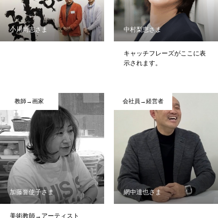
小川尚志さま
中村梨恵さま
キャッチフレーズがここに表
示されます。
教師→画家
会社員→経営者
加藤誉使子さま
網中達也さま
美術教師→アーティスト