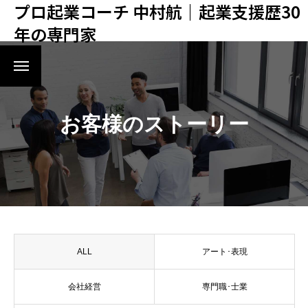
プロ起業コーチ 中村航｜起業支援歴30
年の専門家
初回ご相談申し込み
初めてのかたはヒアリング面談から！
起業･複業準備メール講座
お客様のストーリー
中村航への仕事依頼･取材申込
ALL
アート･表現
会社経営
専門職･士業