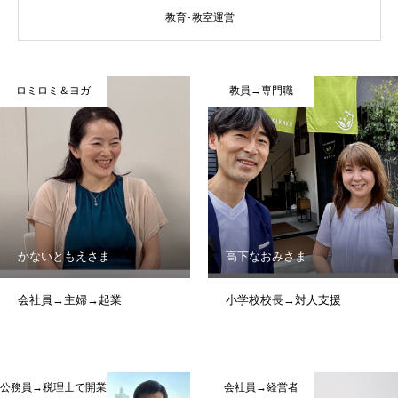
教育･教室運営
ロミロミ＆ヨガ
教員→専門職
かないともえさま
高下なおみさま
会社員→主婦→起業
小学校校長→対人支援
公務員→税理士で開業
会社員→経営者