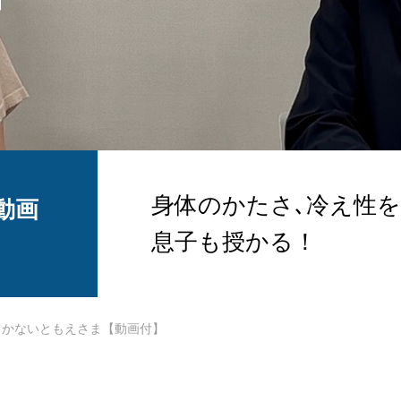
身体のかたさ､冷え性を
動画
息子も授かる！
かないともえさま【動画付】