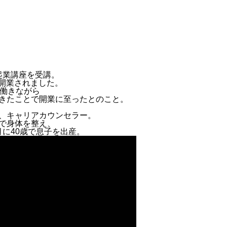
起業講座を受講。
く開業されました。
て働きながら
きたことで開業に至ったとのこと。
、キャリアカウンセラー。
で身体を整え、
7月に40歳で息子を出産。