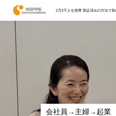
2万3千人を指導 実証済みの方法で
初回ご相談申し込み
起業･複業準備メール講座
中村航への仕事依頼･取材申込
会
社
員
→
主
婦
→
起
業