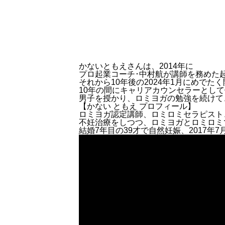
かないともえさんは、2014年に
プロ起業コーチ･中村航が講師を務めた
それから10年後の2024年1月にめでた
10年の間にキャリアカウンセラーとし
男子を授かり、ロミヨガの勉強を続けて
【かない ともえ プロフィール】
ロミヨガ認定講師、ロミロミセラピスト
不妊治療をしつつ、ロミヨガとロミロミ
結婚7年目の39才で自然妊娠、2017年