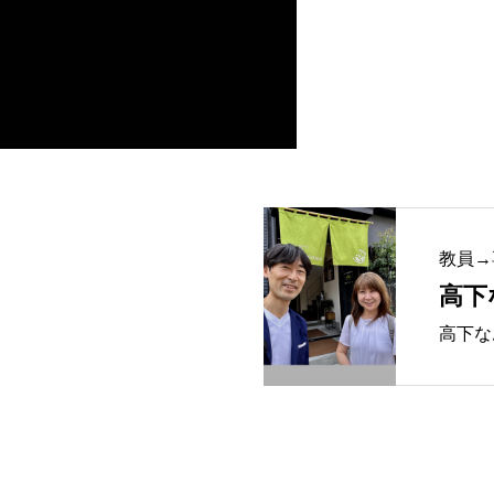
教員→
高下
高下な